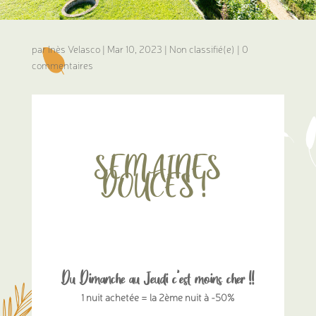
par
Inès Velasco
|
Mar 10, 2023
|
Non classifié(e)
|
0
commentaires
SEMAINES
DOUCES !
Du Dimanche au Jeudi c’est moins cher !!
1 nuit achetée = la 2ème nuit à -50%