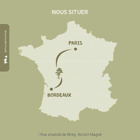
NOUS SITUER
R
E
S
E
R
V
E
R
1 Rue Anatole de Briey, 86160 Magné