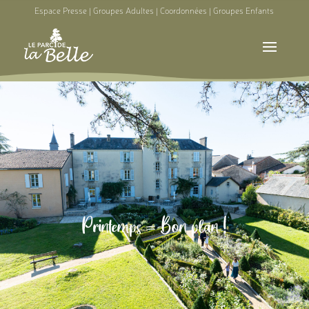
Espace Presse
|
Groupes Adultes
|
Coordonnées
|
Groupes Enfants
Printemps = Bon plan !