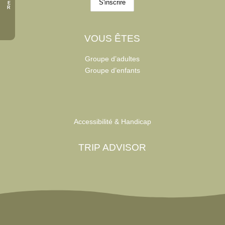
E
R
VOUS ÊTES
Groupe d’adultes
Groupe d’enfants
Accessibilité & Handicap
TRIP ADVISOR