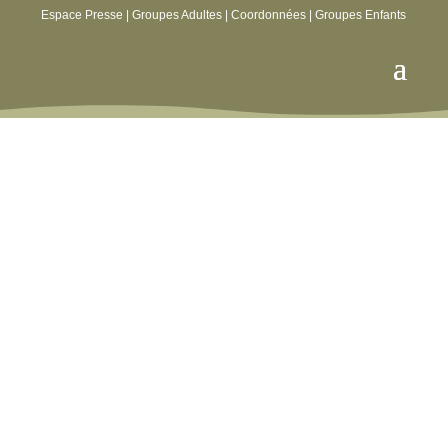
Espace Presse
|
Groupes Adultes
|
Coordonnées
|
Groupes Enfants
Réouverture le 3 février