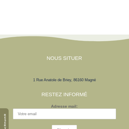
NOUS SITUER
1 Rue Anatole de Briey, 86160 Magné
RESTEZ INFORMÉ
Adresse mail:
R
E
S
E
R
V