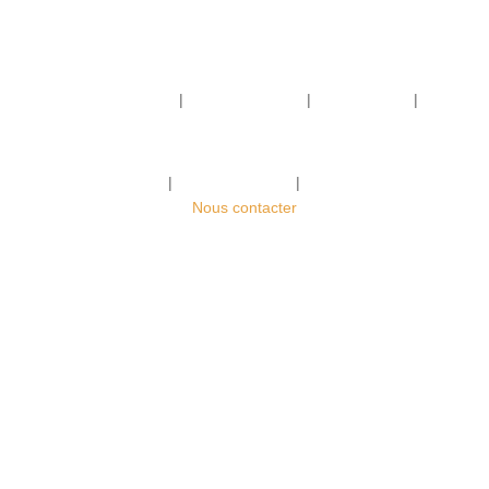
Espace Presse
|
Groupes adultes
|
Coordonnées
|
Groupes enfants
Espace Presse
|
Groupes adultes
|
Groupes enfants
|
Nous contacter