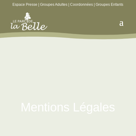
Espace Presse
|
Groupes Adultes
|
Coordonnées
|
Groupes Enfants
Mentions Légales